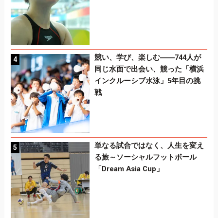
競い、学び、楽しむ――744人が
同じ水面で出会い、競った「横浜
インクルーシブ水泳」5年目の挑
戦
単なる試合ではなく、人生を変え
る旅～ソーシャルフットボール
「Dream Asia Cup」