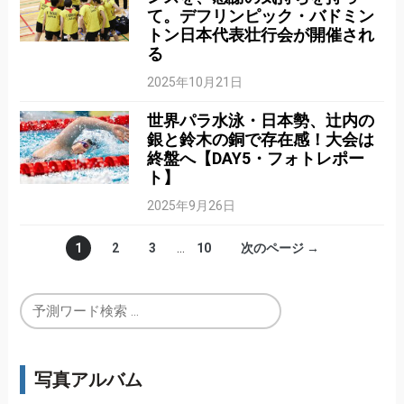
て。デフリンピック・バドミン
トン日本代表壮行会が開催され
る
2025年10月21日
世界パラ水泳・日本勢、辻内の
銀と鈴木の銅で存在感！大会は
終盤へ【DAY5・フォトレポー
ト】
2025年9月26日
1
2
3
…
10
次のページ →
写真アルバム