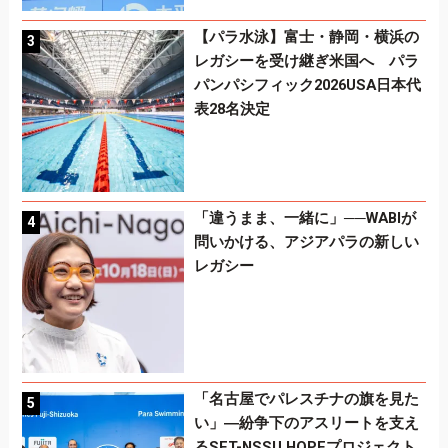
【パラ水泳】富士・静岡・横浜の
レガシーを受け継ぎ米国へ パラ
パンパシフィック2026USA日本代
表28名決定
「違うまま、一緒に」──WABIが
問いかける、アジアパラの新しい
レガシー
「名古屋でパレスチナの旗を見た
い」―紛争下のアスリートを支え
るSFT-NSSU HOPEプロジェクト