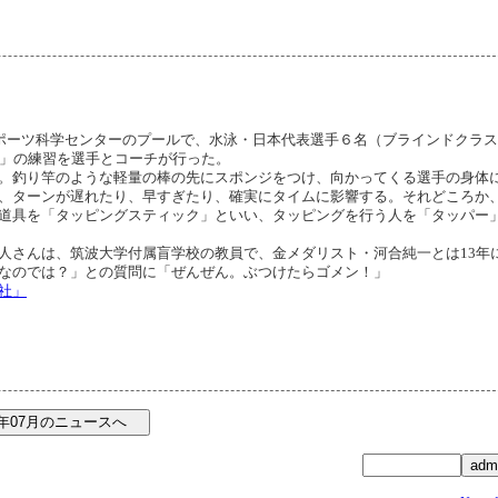
スポーツ科学センターのプールで、水泳・日本代表選手６名（ブラインドクラ
グ」の練習を選手とコーチが行った。
。釣り竿のような軽量の棒の先にスポンジをつけ、向かってくる選手の身体
、ターンが遅れたり、早すぎたり、確実にタイムに影響する。それどころか
道具を「タッピングスティック」といい、タッピングを行う人を「タッパー
さんは、筑波大学付属盲学校の教員で、金メダリスト・河合純一とは13年
なのでは？」との質問に「ぜんぜん。ぶつけたらゴメン！」
社」