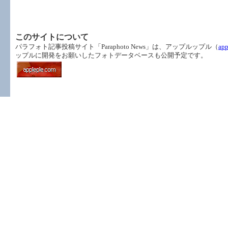
トップに戻る
このサイトについて
パラフォト記事投稿サイト「Paraphoto News」は、アップルップル（
app
ップルに開発をお願いしたフォトデータベースも公開予定です。
コンテンツ目次
パラフォトスタッフが投稿した記事、過去の取材コンテンツ、パラフォトの資料などが掲載されています。目次のリンクからコンテンツのさらに詳細な一覧へジャンプします。
パラフォトについて
ニュース一覧
みんなのコラム
あらきのコラム
101人インタビュー
アテネ・トリノ準備室
プレスリリース
取材アーカイブ
LINK（準備中）