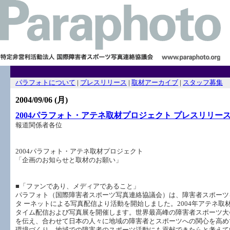
ニュースを読む
コンテンツ一覧
問合せ
パラフォトについて
|
プレスリリース
|
取材アーカイブ
|
スタッフ募集
トップニュース
パラフォト編集部のニュースを新しい順に５日分掲載しています。
2004/09/06 (月)
2004パラフォト・アテネ取材プロジェクト プレスリリー
報道関係者各位
2004パラフォト・アテネ取材プロジェクト
「企画のお知らせと取材のお願い」
■「ファンであり、メディアであること」
パラフォト（国際障害者スポーツ写真連絡協議会）は、障害者スポーツを
タ ーネットによる写真配信より活動を開始しました。2004年アテネ
タイム配信および写真展を開催します。世界最高峰の障害者スポーツ大
を伝え、合わせて日本の人々に地域の障害者とスポーツへの関心を高め
環境づくり、地域での障害者のスポーツ活動にも貢献できたらと考えて