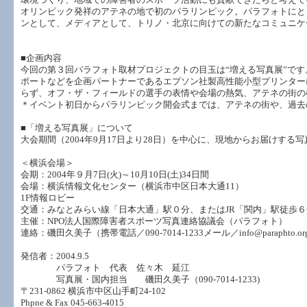
オリンピック発祥のアテネの地で初のパラリンピック。パラフォトにと
ンとして、メディアとして、トリノ・北京に向けての新たなコミュニケ
■企画内容
今回の第３回パラフォト取材プロジェクトの目玉は“増える写真展”で
ポートなどを企画パートナーであるエプソン社製高性能小型プリンター
らず、オフ・ザ・フィールドの選手の表情や会場の熱気、アテネの街の
＊イベント初日からパラリンピック開会式までは、アテネの街や、過去
■「増える写真展」について
大会期間（2004年9月17日より28日）を中心に、現地からお届けす
＜横浜会場＞
会期：2004年９月7日(火)～10月10日(土)34日間
会場：横浜情報文化センター（横浜市中区日本大通11）
1F情報ロビー
交通：みなとみらい線「日本大通」駅０分、またはJR「関内」駅徒歩６
主催：NPO法人国際障害者スポーツ写真連絡協議会（パラフォト）
連絡：磯田久美子（携帯電話／090-7014-1233メール／info@paraphto.or
発信者：2004.9.5
パラフォト 代表 佐々木 延江
写真展・国内担当 磯田久美子（090-7014-1233)
〒231-0862 横浜市中区山手町24-102
Phpne & Fax 045-663-4015