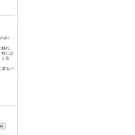
スのみ）
に触れ、
、時には
」と言
に渡るパ