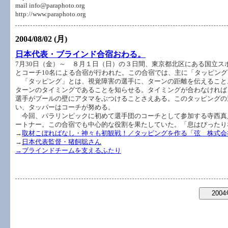
mail info@paraphoto.org
http://www.paraphoto.org
2004/08/02 (月)
日本代表・ブラインド合宿おわる。
7月30日（金）～ ８月１日（日）の３日間、東京都北区にある国立
とコーチ10名による合宿が行われた。この合宿では、主に「タッピン
「タッピング」とは、視覚障害の選手に、ターンの距離を伝えること
ターンのタイミングであることを知らせる。タイミングが合わなければ
選手がプールの壁にアタマをぶつけることさえある。このタッピングの
い、タッパーはコーチが努める。
今回、パラリンピックに初めて選手団のコーチとして参加する寺西真人
ートナー。この合宿でも中心的な役割を果たしていた。「息はぴったり
→
取材こぼればなし・神々も初観戦！／タッピングを作る「弦 株式会
→
日本代表監督・猪飼聡さん
→
ブラインドチームを支えるふたり