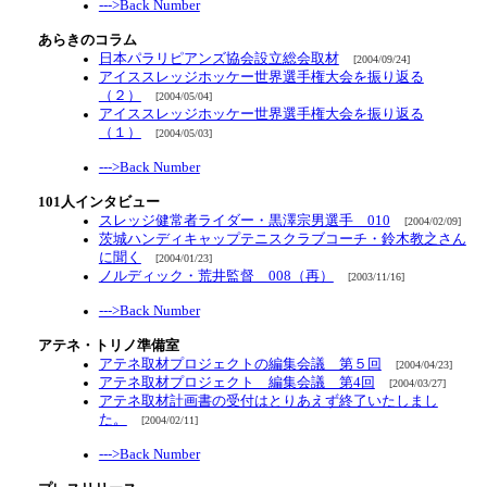
--->Back Number
あらきのコラム
日本パラリピアンズ協会設立総会取材
[2004/09/24]
アイススレッジホッケー世界選手権大会を振り返る
（２）
[2004/05/04]
アイススレッジホッケー世界選手権大会を振り返る
（１）
[2004/05/03]
--->Back Number
101人インタビュー
スレッジ健常者ライダー・黒澤宗男選手＿010
[2004/02/09]
茨城ハンディキャップテニスクラブコーチ・鈴木教之さん
に聞く
[2004/01/23]
ノルディック・荒井監督＿008（再）
[2003/11/16]
--->Back Number
アテネ・トリノ準備室
アテネ取材プロジェクトの編集会議 第５回
[2004/04/23]
アテネ取材プロジェクト 編集会議 第4回
[2004/03/27]
アテネ取材計画書の受付はとりあえず終了いたしまし
た。
[2004/02/11]
--->Back Number