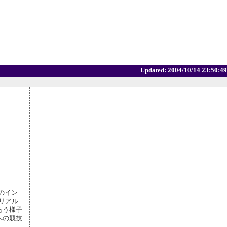
Updated:
2004/10/14 23:50:49
のイン
リアル
あう様子
への競技