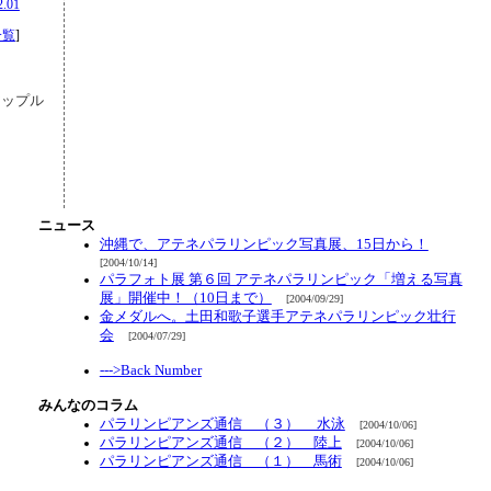
2.01
一覧
]
アップル
ニュース
沖縄で、アテネパラリンピック写真展、15日から！
[2004/10/14]
パラフォト展 第６回 アテネパラリンピック「増える写真
展」開催中！（10日まで）
[2004/09/29]
金メダルへ。土田和歌子選手アテネパラリンピック壮行
会
[2004/07/29]
--->Back Number
みんなのコラム
パラリンピアンズ通信 （３） 水泳
[2004/10/06]
パラリンピアンズ通信 （２） 陸上
[2004/10/06]
パラリンピアンズ通信 （１） 馬術
[2004/10/06]