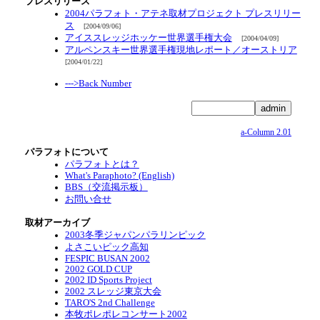
プレスリリース
2004パラフォト・アテネ取材プロジェクト プレスリリー
ス
[2004/09/06]
アイススレッジホッケー世界選手権大会
[2004/04/09]
アルペンスキー世界選手権現地レポート／オーストリア
[2004/01/22]
--->Back Number
a-Column 2.01
パラフォトについて
パラフォトとは？
What's Paraphoto? (English)
BBS（交流掲示板）
お問い合せ
取材アーカイブ
2003冬季ジャパンパラリンピック
よさこいピック高知
FESPIC BUSAN 2002
2002 GOLD CUP
2002 ID Sports Project
2002 スレッジ東京大会
TARO'S 2nd Challenge
本牧ポレポレコンサート2002