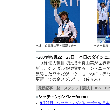
水泳 成田真由実＝撮影：吉村
水泳＝撮影
●
2004年9月22・23日 本日のダイジェ
水泳個人種目では成田真由美が世界新
新し、金メダルを獲得する。シドニー
獲得した成田だが、今回もつねに世界
更新しての金メダルだ。（佐々木）
最新記事一覧｜
スタッフ
｜
競技
｜
BBS
｜
Bl
●
シッティングバレー/como
9月21日 シッティングバレーボール 日本