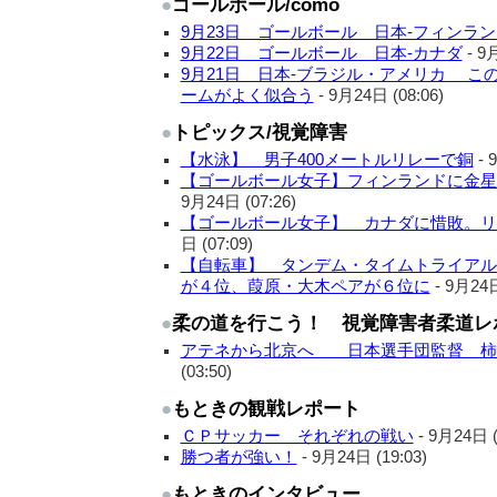
●
ゴールボール/como
9月23日 ゴールボール 日本‐フィンラン
9月22日 ゴールボール 日本‐カナダ
-
9月
9月21日 日本‐ブラジル・アメリカ こ
ームがよく似合う
-
9月24日 (08:06)
●
トピックス/視覚障害
【水泳】 男子400メートルリレーで銅
-
9
【ゴールボール女子】フィンランドに金星
9月24日 (07:26)
【ゴールボール女子】 カナダに惜敗。リ
日 (07:09)
【自転車】 タンデム・タイムトライアル
が４位、葭原・大木ペアが６位に
-
9月24日
●
柔の道を行こう！ 視覚障害者柔道レ
アテネから北京へ 日本選手団監督 柿
(03:50)
●
もときの観戦レポート
ＣＰサッカー それぞれの戦い
-
9月24日 (
勝つ者が強い！
-
9月24日 (19:03)
●
もときのインタビュー