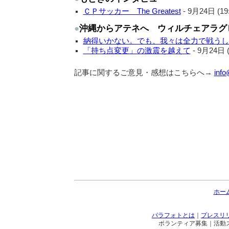
ＣＰサッカー The Greatest
-
9月24日 (19:
●
沖縄からアテネへ ウィルチェアラグ
納得いかない。でも、我々は全力で戦うし
「持ち点変更」の激震を越えて
-
9月24日 (
記事に関するご意見・感想はこちらへ→
info
ホー
パラフォトとは
｜
プレスリ
ボランティア募集｜活動