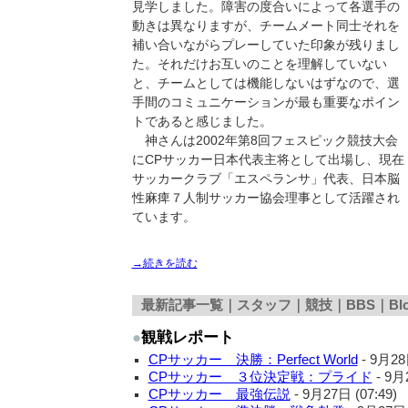
見学しました。障害の度合いによって各選手の
動きは異なりますが、チームメート同士それを
補い合いながらプレーしていた印象が残りまし
た。それだけお互いのことを理解していない
と、チームとしては機能しないはずなので、選
手間のコミュニケーションが最も重要なポイン
トであると感じました。
神さんは2002年第8回フェスピック競技大会
にCPサッカー日本代表主将として出場し、現在
サッカークラブ「エスペランサ」代表、日本脳
性麻痺７人制サッカー協会理事として活躍され
ています。
→続きを読む
最新記事一覧｜
スタッフ
｜
競技
｜
BBS
｜
Bl
●
観戦レポート
CPサッカー 決勝：Perfect World
-
9月28日
CPサッカー ３位決定戦：プライド
-
9月2
CPサッカー 最強伝説
-
9月27日 (07:49)