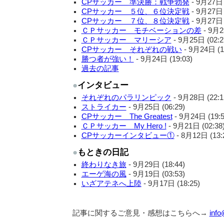
CPサッカー 準決勝：戦争勃発
-
9月27日 (
CPサッカー ５位、６位決定戦
-
9月27日 (
CPサッカー ７位、８位決定戦
-
9月27日 (
ＣＰサッカー モチベーションの差
-
9月25
ＣＰサッカー マリーシア
-
9月25日 (02:2
CPサッカー それぞれの戦い
-
9月24日 (1
勝つ者が強い！
-
9月24日 (19:03)
過去の記事
●
インタビュー
それぞれのパラリンピック
-
9月28日 (22:1
ストライカー
-
9月25日 (06:29)
CPサッカー The Greatest
-
9月24日 (19:5
ＣＰサッカー My Hero !
-
9月21日 (02:38
CPサッカーインタビュー①
-
8月12日 (13:
●
もときの日記
終わりなき旅
-
9月29日 (18:44)
エーゲ海の風
-
9月19日 (03:53)
いざアテネへ上陸
-
9月17日 (18:25)
記事に関するご意見・感想はこちらへ→
info