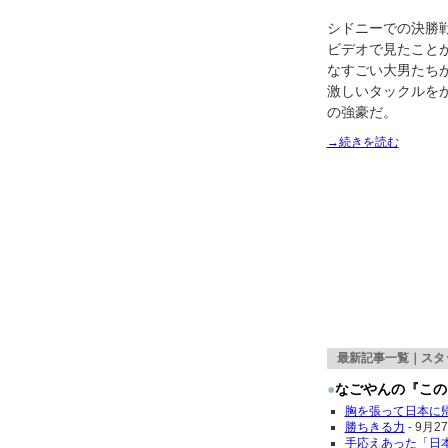
シドニーでの決勝
ビデオで見たこと
なすごい大男たち
激しいタックルを
の強豪だ。
→続きを読む
最新記事一覧｜
スタ
●
なごやんの『この
胸を張って日本に
勝ちきる力
-
9月27日
手応えあった「日