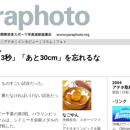
集｜アテネ｜
インタビュー
｜
コラム
｜
フォト
e
3秒」「あと30cm」を忘れるな
2004
。ものすごい試合だった。
アテネ取
競技 / 日程
。勝たなければいけない試合だっ
●
リンク
ビー予選の第2戦、パラリンピッ
なごやん
ームは、シドニー大会銀メダルの
沖縄在住。スポーツファ
ン。
沖縄のウィ
対戦した。
アテネオリンピックを観
ム、Okinaw