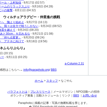
ボール・上村知佳
-
9月17日 (02:57)
チームのリラックスぶり
-
9月16日 (04:28)
ビーの衝撃
-
8月11日 (04:32)
 ウィルチェアラグビー・仲里進の挑戦
クへ 隗より始めよ
-
9月27日 (16:13)
も、我々は全力で戦うしかない
-
9月24日 (08:52)
激震を越えて
-
9月24日 (08:20)
あと30cm」を忘れるな
-
9月21日 (21:08)
。「持ち点変更」
-
9月20日 (09:24)
ー アテネに向けて
-
9月18日 (19:56)
ネふらりぶらり』
 (20:15)
レー
-
9月11日 (03:25)
a-Column 2.31
・感想はこちらへ→
info@paraphoto.org
/
BBS
ホーム
>
スタッフ
> なごやん
パラフォトとは
｜
プレスリリース
｜メールマガジン｜NPO活動への招待
ボランティア募集｜活動スケジュール｜リンク｜
BBS
｜
お問い合せ
Paraphotoに掲載の記事・写真の無断転載を禁じます。
� 2004 Paraphoto All rights reserved.