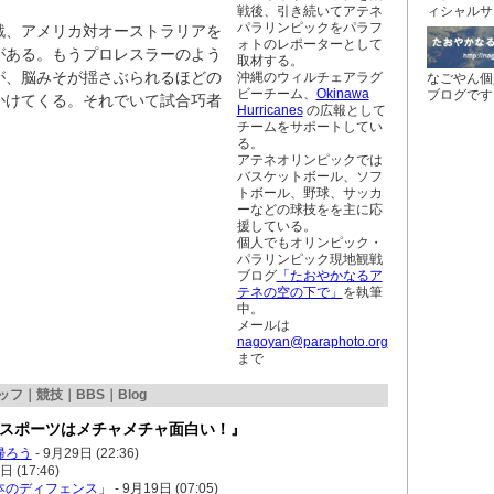
戦後、引き続いてアテネ
ィシャルサ
パラリンピックをパラフ
戦、アメリカ対オーストラリアを
ォトのレポーターとして
がある。もうプロレスラーのよう
取材する。
が、脳みそが揺さぶられるほどの
沖縄のウィルチェアラグ
なごやん個
ビーチーム、
Okinawa
ブログです
かけてくる。それでいて試合巧者
Hurricanes
の広報として
チームをサポートしてい
る。
アテネオリンピックでは
バスケットボール、ソフ
トボール、野球、サッカ
ーなどの球技をを主に応
援している。
個人でもオリンピック・
パラリンピック現地観戦
ブログ
「たおやかなるア
テネの空の下で」
を執筆
中。
メールは
nagoyan@paraphoto.org
まで
ッフ
｜
競技
｜
BBS
｜
Blog
スポーツはメチャメチャ面白い！』
帰ろう
-
9月29日 (22:36)
 (17:46)
本のディフェンス」
-
9月19日 (07:05)