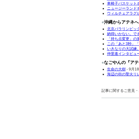
車椅子バスケット
ニュージーランド
ウィルチェアラグ
●
沖縄からアテネへ
北京パラリンピッ
納得いかない。で
「持ち点変更」の
この「あと3秒」「
いきなりの大試練
仲里進インタビュ
●
なごやんの『アテ
生命の大樹
-
9月18日
海辺の街の聖火リ
記事に関するご意見