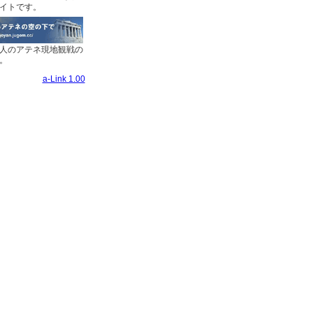
イトです。
人のアテネ現地観戦の
。
a-Link 1.00