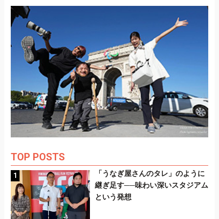
TOP POSTS
「うなぎ屋さんのタレ」のように
継ぎ足す──味わい深いスタジアム
という発想