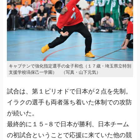
キャプテンで強化指定選手の金子和也（１７歳・埼玉県立特別
支援学校塙保己一学園） （写真・山下元気）
試合は、第１ピリオドで日本が２点を先制。
イラクの選手も両者落ち着いた体制での攻防
が続いた。
最終的に１５−８で日本が勝利、日本チーム
の初試合ということで応援に来ていた他の競