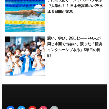
で大暴れ！？ 日本最高峰のパラ水
泳３日間が閉幕
競い、学び、楽しむ――744人が
同じ水面で出会い、競った「横浜
インクルーシブ水泳」5年目の挑
戦
facebook
twitter
youtube
instagram
home