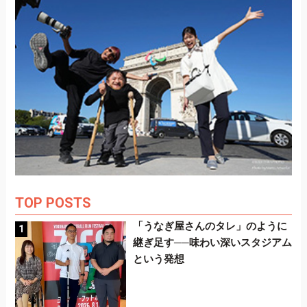
TOP POSTS
「うなぎ屋さんのタレ」のように
継ぎ足す──味わい深いスタジアム
という発想