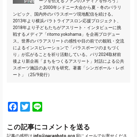
ーツを伝えるファンのメディアを作ろう」
と2000年シドニー大会から夏・冬のパラリ
ンピック、国内外のパラスポーツ現地配信を続ける。
2013年より横浜パラトライアスロン応援プロジェクト、
2018年より子どもたちがアスリート・インタビューに挑
戦するメディア「ritomo.yokohama」を企画プロデュー
ス。世界のパラアスリートの感性や目の前での観戦・交流
によるインスピレーションで「パラスポーツのまちづく
り」が広がることを祈り活動している。パリ2024取材前
後より新企画「まちをつくるアスリート」対話による公共
スポーツ施設のあり方を研究。著書「シンガポール・レポ
ート」（25/9発行）
Facebook
Twitter
Line
この記事にコメントを送る
記事の感想は
info@paraphoto.org
宛にメールでお寄せくださ