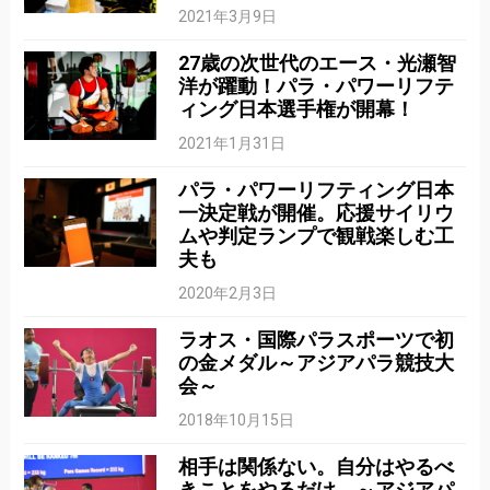
2021年3月9日
27歳の次世代のエース・光瀬智
洋が躍動！パラ・パワーリフテ
ィング日本選手権が開幕！
2021年1月31日
パラ・パワーリフティング日本
一決定戦が開催。応援サイリウ
ムや判定ランプで観戦楽しむ工
夫も
2020年2月3日
ラオス・国際パラスポーツで初
の金メダル～アジアパラ競技大
会～
2018年10月15日
相手は関係ない。自分はやるべ
きことをやるだけ ～アジアパ