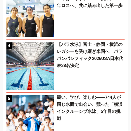
年ロスへ、共に踏み出した第一歩
【パラ水泳】富士・静岡・横浜の
レガシーを受け継ぎ米国へ パラ
パンパシフィック2026USA日本代
表28名決定
競い、学び、楽しむ――744人が
同じ水面で出会い、競った「横浜
インクルーシブ水泳」5年目の挑
戦