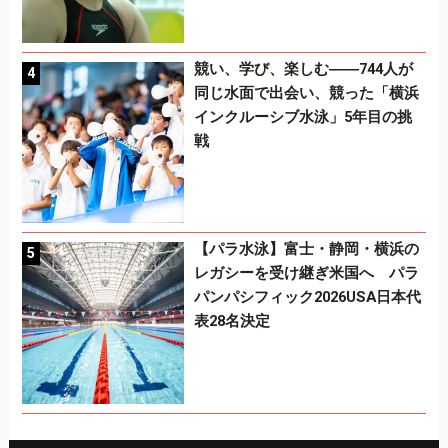
競い、学び、楽しむ――744人が
同じ水面で出会い、競った「横浜
インクルーシブ水泳」5年目の挑
戦
【パラ水泳】富士・静岡・横浜の
レガシーを受け継ぎ米国へ パラ
パンパシフィック2026USA日本代
表28名決定