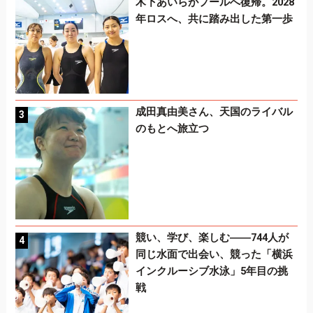
木下あいらがプールへ復帰。2028
年ロスへ、共に踏み出した第一歩
成田真由美さん、天国のライバル
のもとへ旅立つ
競い、学び、楽しむ――744人が
同じ水面で出会い、競った「横浜
インクルーシブ水泳」5年目の挑
戦