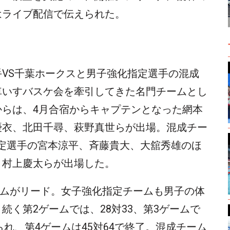
はライブ配信で伝えられた。
VS千葉ホークスと男子強化指定選手の混成
車いすバスケ会を牽引してきた名門チームとし
からは、4月合宿からキャプテンとなった網本
優衣、北田千尋、萩野真世らが出場。混成チー
化指定選手の宮本涼平、斉藤貴大、大舘秀雄のほ
、村上慶太らが出場した。
ームがリード。女子強化指定チームも男子の体
続く第2ゲームでは、28対33、第3ゲームで
られ、第4ゲームは45対64で終了。混成チーム