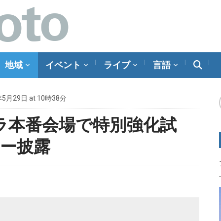
地域
イベント
ライブ
言語
年5月29日 at 10時38分
ラ本番会場で特別強化試
レー披露