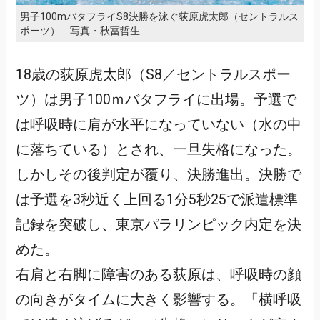
男子100mバタフライS8決勝を泳ぐ荻原虎太郎（セントラルス
ポーツ） 写真・秋冨哲生
18歳の荻原虎太郎（S8／セントラルスポー
ツ）は男子100ｍバタフライに出場。予選で
は呼吸時に肩が水平になっていない（水の中
に落ちている）とされ、一旦失格になった。
しかしその後判定が覆り、決勝進出。決勝で
は予選を3秒近く上回る1分5秒25で派遣標準
記録を突破し、東京パラリンピック内定を決
めた。
右肩と右脚に障害のある荻原は、呼吸時の顔
の向きがタイムに大きく影響する。「横呼吸