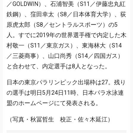
／GOLDWIN）、石浦智美（S11／伊藤忠丸紅
鉄鋼）、窪田幸太（S8／日本体育大学）、荻
原虎太郎（S8／セントラルスポーツ）の5
人。すでに2019年の世界選手権で内定した木
村敬一（S11／東京ガス）、東海林大（S14
／三菱商事）、山口尚秀（S14／四国ガス）
と合わせて、内定選手は8人となった。
日本の東京パラリンピック出場枠は27。残り
の選手は明日5月24日11時、日本パラ水泳連
盟のホームページにて発表される。
（写真・秋冨哲生 校正・佐々木延江）