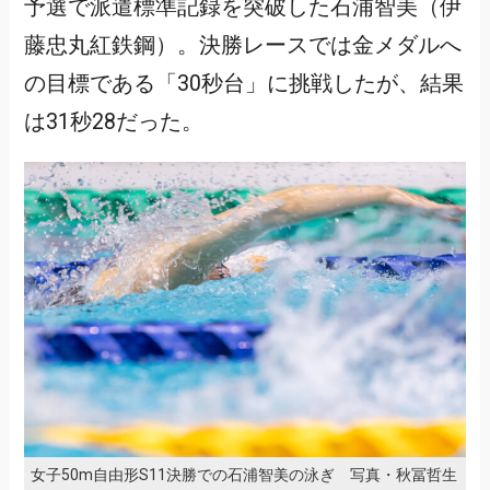
予選で派遣標準記録を突破した石浦智美（伊
藤忠丸紅鉄鋼）。決勝レースでは金メダルへ
の目標である「30秒台」に挑戦したが、結果
は31秒28だった。
女子50m自由形S11決勝での石浦智美の泳ぎ 写真・秋冨哲生