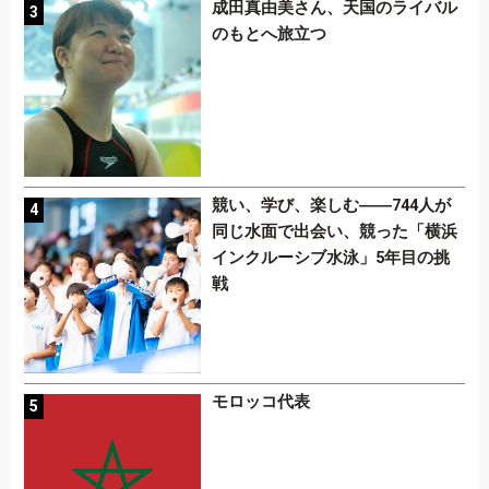
成田真由美さん、天国のライバル
のもとへ旅立つ
競い、学び、楽しむ――744人が
同じ水面で出会い、競った「横浜
インクルーシブ水泳」5年目の挑
戦
モロッコ代表