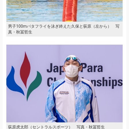
男子100mバタフライを泳ぎ終えた久保と荻原（左から） 写
真・秋冨哲生
荻原虎太郎（セントラルスポーツ） 写真・秋冨哲生