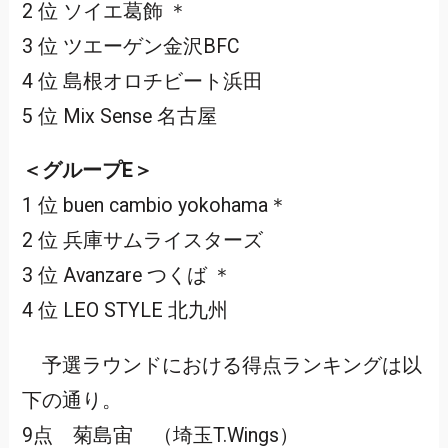
2 位 ソイエ葛飾 ＊
3 位 ツエーゲン金沢BFC
4 位 島根オロチビート浜田
5 位 Mix Sense 名古屋
＜グループE＞
1 位 buen cambio yokohama＊
2 位 兵庫サムライスターズ
3 位 Avanzare つくば ＊
4 位 LEO STYLE 北九州
予選ラウンドにおける得点ランキングは以
下の通り。
9点 菊島宙 （埼玉T.Wings）