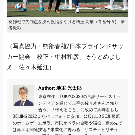
葛飾戦で先制点を決め祝福をうける埼玉 高畑（背番号５) 筆
者撮影
（写真協力・鰐部春雄/日本ブラインドサッ
カー協会 校正・中村和彦、そうとめよし
え、佐々木延江）
Author: 地主 光太郎
東京在住。TOKYO2020の言語サービスボラ
ンティアを通じて主宰の佐々木さんと知り
合う。「伝えること」に改めて興味をもち
BEIJING2022よりパラフォトに参加。普段はJ3 SC相模原
のホームゲームボラ、市民オペラの合唱や端役、勤め先で
は再エネ関連技術の事業化に携わる。サステナビリティ、