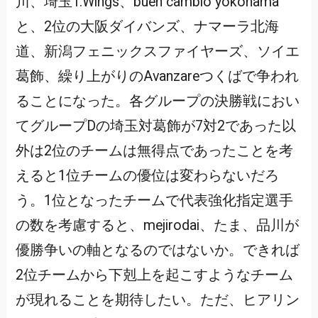
川、埼玉T.Wings、buen cambio yokohama
と、2位の大阪ダイバンズ、ナマーラ北海
道、新潟フェニックスファイヤーズ、ソイエ
葛飾、繰り上がりのAvanzareつくばで争われ
ることになった。各グループの決勝戦におい
てグループDの埼玉対葛飾が7対2であった以
外は2位のチームは無得点であったことを考
えると1位チームの優位は変わらないだろ
う。1位となったチームで代表強化指定選手
の数を考慮すると、mejirodai、たま、品川が
優勝争いの軸となるのではないか。できれば
2位チームから下剋上を起こすようなチーム
が現れることを期待したい。ただ、ヒアリン