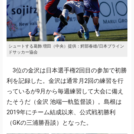
シュートする葛飾 増田（中央）提供：鰐部春雄/日本ブライン
ドサッカー協会
3位の金沢は日本選手権2回目の参加で初勝
利を記録した。金沢は通常月2回の練習を行
っているが9月から毎週練習して大会に備え
たそうだ（金沢 池端一軌監督談）。島根は
2019年にチーム結成以来、公式戦初勝利
（GKの三浦勝吾談）となった。