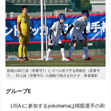
島根のGK三浦（背番号1）とゴール前で守る岡桐生（背番号
7）、拝上誠（背番号2）の連動で得点を許さず 筆者撮影
グループE
LIGA.iに参加するyokohamaは晴眼選手の和