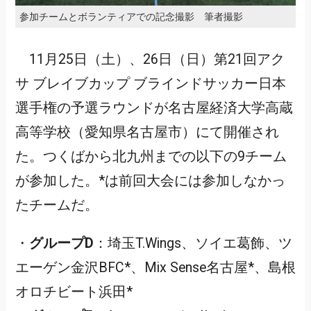
参加チームとボランティアでの記念撮影 筆者撮影
11月25日（土）、26日（日）第21回アク
サ ブレイブカップ ブラインドサッカー日本
選手権の予選ラウンドが名古屋経済大学高蔵
高等学校（愛知県名古屋市）にて開催され
た。つくばから北九州までの以下の9チーム
が参加した。*は前回大会には参加しなかっ
たチームだ。
・
グループD
：埼玉T.Wings、ソイエ葛飾、ツ
エーゲン金沢BFC*、Mix Sense名古屋*、島根
オロチビート浜田*