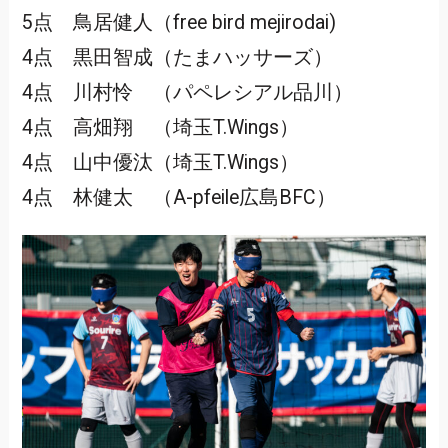
5点 鳥居健人（free bird mejirodai)
4点 黒田智成（たまハッサーズ）
4点 川村怜 （パペレシアル品川）
4点 高畑翔 （埼玉T.Wings）
4点 山中優汰（埼玉T.Wings）
4点 林健太 （A-pfeile広島BFC）