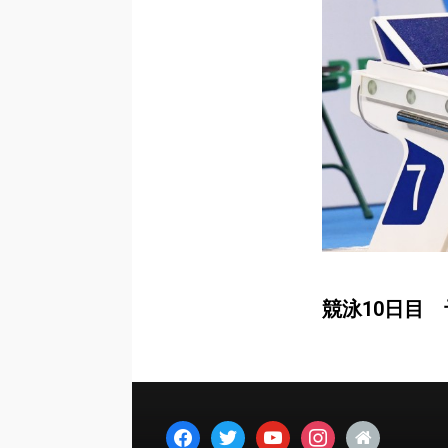
競泳10日目
facebook
twitter
youtube
instagram
home