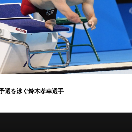
 予選を泳ぐ鈴木孝幸選手