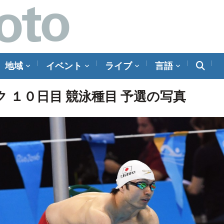
地域
イベント
ライブ
言語
ク １０日目 競泳種目 予選の写真