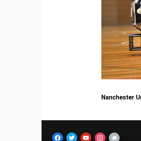
Nanches
facebook
twitter
youtube
instagram
home