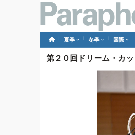
夏季
冬季
国際
第２０回ドリーム・カップはNa