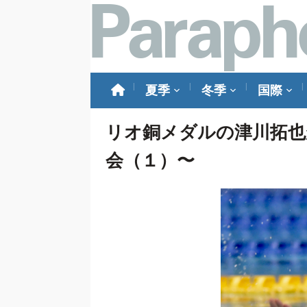
夏季
冬季
国際
リオ銅メダルの津川拓也
会（１）〜