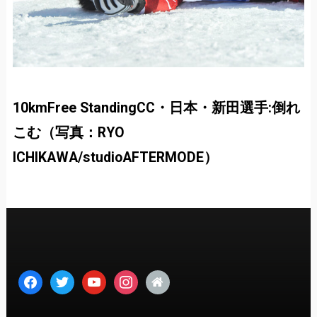
10kmFree StandingCC・日本・新田選手:倒れ
こむ（写真：RYO
ICHIKAWA/studioAFTERMODE）
facebook
twitter
youtube
instagram
home