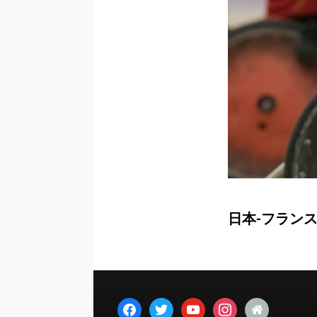
日本-フランス戦
facebook
twitter
youtube
instagram
home