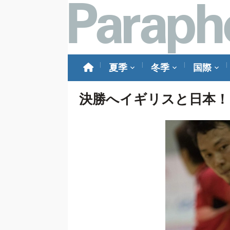
夏季
冬季
国際
決勝へイギリスと日本！