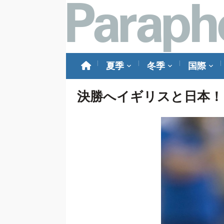
夏季
冬季
国際
決勝へイギリスと日本！