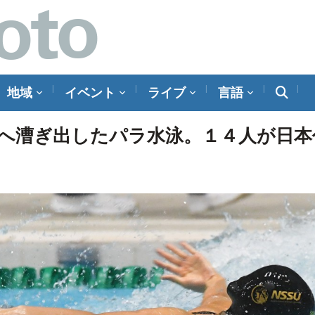
地域
イベント
ライブ
言語
へ漕ぎ出したパラ水泳。１４人が日本