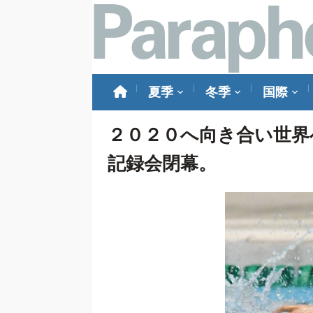
夏季
冬季
国際
２０２０へ向き合い世界
記録会閉幕。