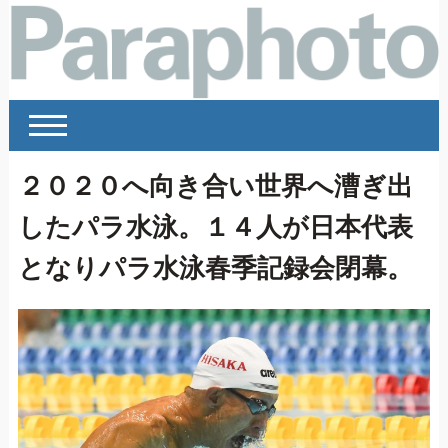
２０２０へ向き合い世界へ漕ぎ出
したパラ水泳。１４人が日本代表
となりパラ水泳春季記録会閉幕。