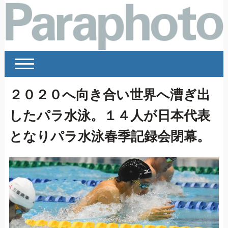
２０２０へ向き合い世界へ漕ぎ出
したパラ水泳。１４人が日本代表
となりパラ水泳春季記録会閉幕。