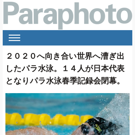
２０２０へ向き合い世界へ漕ぎ出
したパラ水泳。１４人が日本代表
となりパラ水泳春季記録会閉幕。