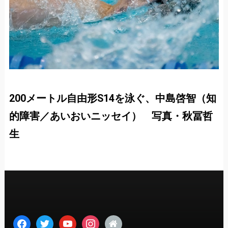
200メートル自由形S14を泳ぐ、中島啓智（知
的障害／あいおいニッセイ） 写真・秋冨哲
生
facebook
twitter
youtube
instagram
home