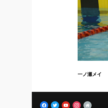
一ノ瀬メイ
facebook
twitter
youtube
instagram
home