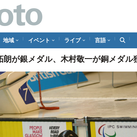
地域
イベント
ライブ
言語
山田拓朗が銀メダル、木村敬一が銅メダル