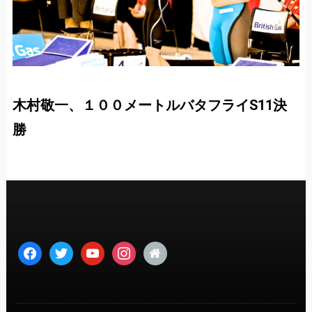
木村敬一、１００メートルバタフライS11決
勝
facebook
twitter
youtube
instagram
home