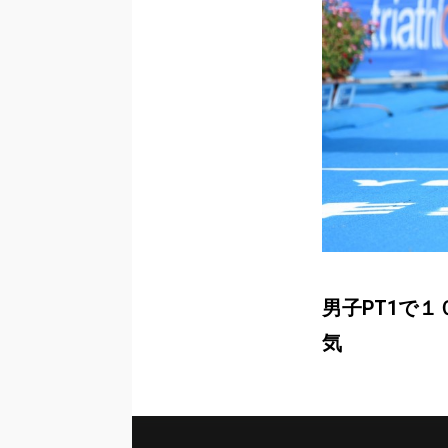
男子PT1で
気