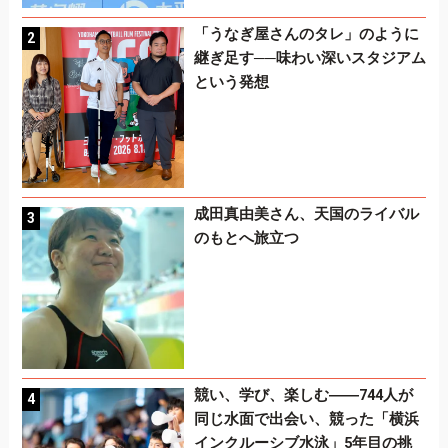
「うなぎ屋さんのタレ」のように
継ぎ足す──味わい深いスタジアム
という発想
成田真由美さん、天国のライバル
のもとへ旅立つ
競い、学び、楽しむ――744人が
同じ水面で出会い、競った「横浜
インクルーシブ水泳」5年目の挑