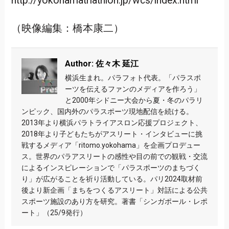
http://yokohamatriathlon.jp/wcs/index.html
（映像編集：橋本康二）
Author: 佐々木 延江
横浜生まれ。パラフォト代表。「パラスポ
ーツを伝えるファンのメディアを作ろう」
と2000年シドニー大会から夏・冬のパラリ
ンピック、国内外のパラスポーツ現地配信を続ける。
2013年より横浜パラトライアスロン応援プロジェクト、
2018年より子どもたちがアスリート・インタビューに挑
戦するメディア「ritomo.yokohama」を企画プロデュー
ス。世界のパラアスリートの感性や目の前での観戦・交流
によるインスピレーションで「パラスポーツのまちづく
り」が広がることを祈り活動している。パリ2024取材前
後より新企画「まちをつくるアスリート」対話による公共
スポーツ施設のあり方を研究。著書「シンガポール・レポ
ート」（25/9発行）