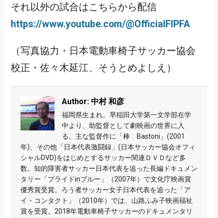
それ以外の試合はこちらから配信
https://www.youtube.com/@OfficialFIPFA
（写真協力・日本電動車椅子サッカー協会
校正・佐々木延江、そうとめよしえ）
Author: 中村 和彦
福岡県生まれ。早稲田大学第一文学部在学
中より、助監督として劇映画の世界に入
る。主な監督作に「棒 Bastoni」(2001
年)、その他「日本代表激闘録」(日本サッカー協会オフィ
シャルDVD)をはじめとするサッカー関連ＤＶＤなど多
数。知的障害者サッカー日本代表を追った長編ドキュメン
タリー「プライドinブルー」（2007年）で文化庁映画賞
優秀賞受賞。ろう者サッカー女子日本代表を追った「ア
イ・コンタクト」（2010年）では、山路ふみ子映画福祉
賞を受賞。2018年電動車椅子サッカーのドキュメンタリ