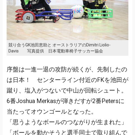
競り合うGK池田恵助と オーストラリアのDimitri Liolio-
Davis 写真提供 日本電動車椅子サッカー協会
序盤は一進一退の攻防が続くが、先制したの
は日本！ センターライン付近のFKを池田が
蹴り、塩入がつないで中山が回転シュート。
6番Joshua Merkasが弾きだすが2番Petersに
当たってオウンゴールとなった。
「思うようなボールのつながりが生まれた」
「ボールを動かそうと選手同士で取り組んで