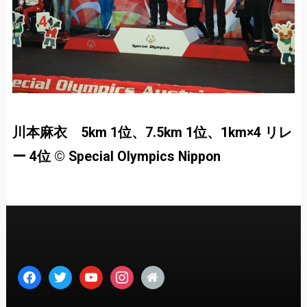
川本麻衣 5km 1位、7.5km 1位、1km×4 リレ
ー 4位 ©︎ Special Olympics Nippon
facebook
twitter
youtube
instagram
home