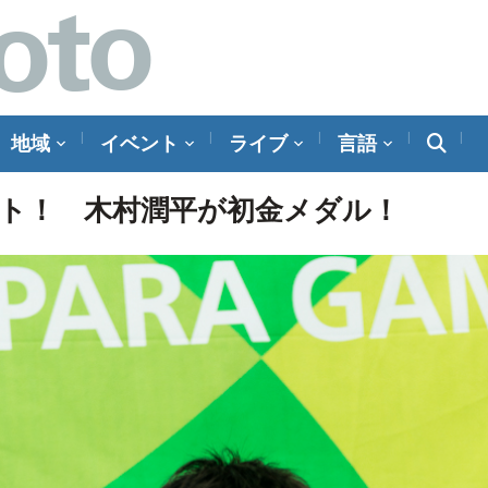
地域
イベント
ライブ
言語
ト！ 木村潤平が初金メダル！