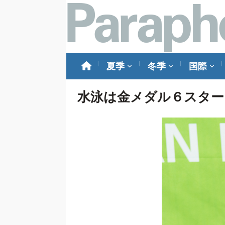
夏季
冬季
国際
水泳は金メダル６スター