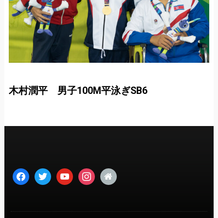
木村潤平 男子100M平泳ぎSB6
facebook
twitter
youtube
instagram
home