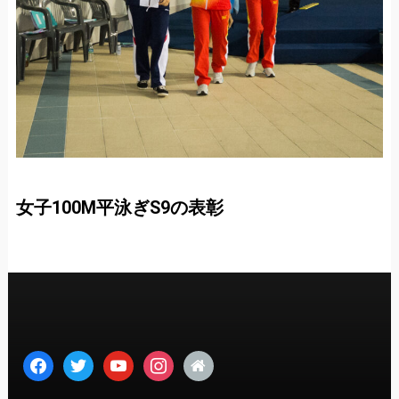
女子100M平泳ぎS9の表彰
facebook
twitter
youtube
instagram
home