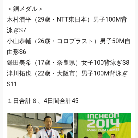
＜銅メダル＞
木村潤平（29歳・NTT東日本）男子100M背
泳ぎS7
小山恭輔（26歳・コロプラスト）男子50M自
由形S6
鎌田美希（17歳・奈良県）女子100背泳ぎS8
津川拓也（22歳・大阪市）男子100M背泳ぎ
S11
１日合計８、4日間合計45