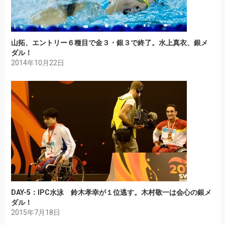
山拓、エントリー６種目で金３・銀３で終了。水上真衣、銀メ
ダル！
2014年10月22日
DAY-5：IPC水泳 鈴木孝幸が１位逃す。木村敬一は会心の銀メ
ダル！
2015年7月18日