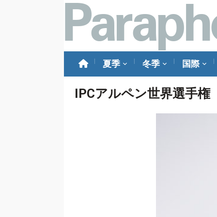
夏季
冬季
国際
IPCアルペン世界選手