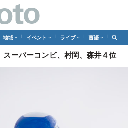
地域
イベント
ライブ
言語
権 スーパーコンビ、村岡、森井４位