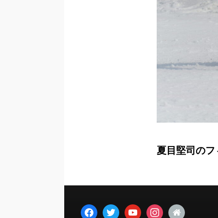
夏目堅司のフ
facebook
twitter
youtube
instagram
home