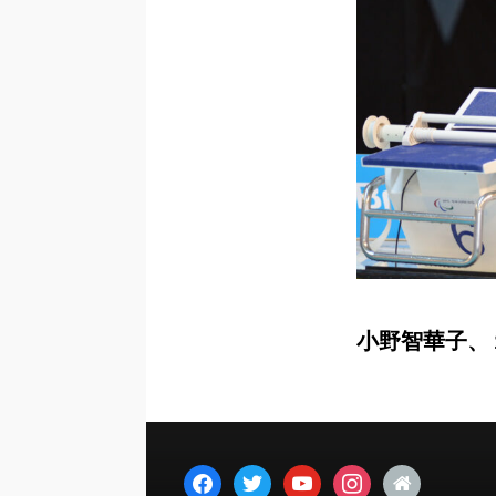
小野智華子、
facebook
twitter
youtube
instagram
home