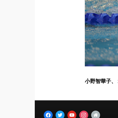
小野智華子、
facebook
twitter
youtube
instagram
home