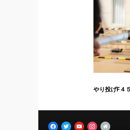
やり投げF４
facebook
twitter
youtube
instagram
home