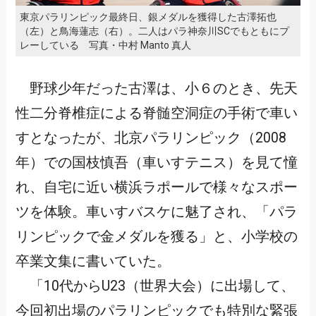
東京パラリンピック最終日、銀メダルを獲得した古澤拓也
（左）と鳥海蓮志（右）。二人はパラ神奈川SCでもともにプ
レーしている 写真・中村 Manto 真人
野球少年だった古澤は、小６のとき、先天
性二分脊椎症による脊髄空洞症の手術で車い
すとなったが、北京パラリンピック（2008
年）での国枝慎吾（車いすテニス）を見て憧
れ、自宅に近い横浜ラポールで様々なスポー
ツを体験。車いすバスケに魅了され、「パラ
リンピックで金メダルを獲る」と、小学校の
卒業文集に書いていた。
「10代からU23（世界大会）に出場して、
今回初出場のパラリンピックでも特別な緊張