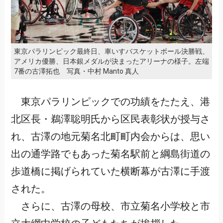
東京パラリンピック最終日、車いすバスケットボール決勝戦、
アメリカ優勝、日本銀メダルが決まったアリーナの様子。左端
7番の古澤拓也 写真・中村 Manto 真人
東京パラリンピックでの功績をたたえ、港
北区長・鵜澤聡明氏から区民表彰状が授与さ
れ、古澤の地元菊名北町町内会からは、思い
出の通学路でもあった菊名駅前と綱島街道の
歩道橋に掲げられていた横断幕が古澤に手渡
された。
さらに、古澤の母校、市立菊名小学校と市