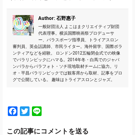
Author: 石野惠子
一般財団法人 よこはまクリエイティブ財団
代表理事。横浜国際映画祭プロデューサ
ー、パラスポーツ指導員、トライアスロン
審判員、英会話講師、市民ライター。海外留学、国際ボラ
ンティアなどを経験。 ロンドン2012五輪閉会式での映像
でパラリンピックにハマる。2014年冬・白馬でのジャパ
ンパラからパラフォト・ソチ現地取材チームに協力。リ
オ・平昌パラリンピックでは観客席から取材、記事をブロ
グで公開している。 趣味はトライアスロンとジャズ。
Facebook
Twitter
Line
この記事にコメントを送る