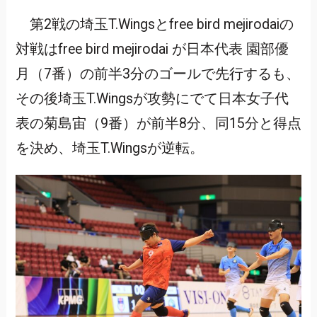
第2戦の埼玉T.Wingsとfree bird mejirodaiの
対戦はfree bird mejirodai が日本代表 園部優
月（7番）の前半3分のゴールで先行するも、
その後埼玉T.Wingsが攻勢にでて日本女子代
表の菊島宙（9番）が前半8分、同15分と得点
を決め、埼玉T.Wingsが逆転。