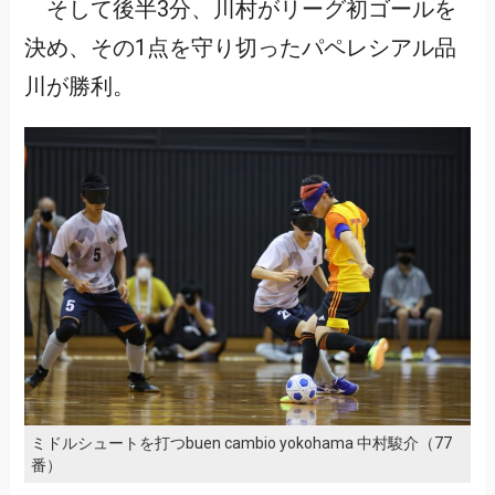
そして後半3分、川村がリーグ初ゴールを
決め、その1点を守り切ったパペレシアル品
川が勝利。
ミドルシュートを打つbuen cambio yokohama 中村駿介（77
番）