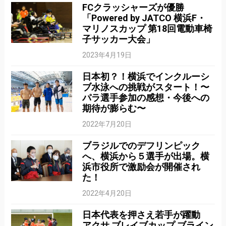
FCクラッシャーズが優勝
「Powered by JATCO 横浜F・
マリノスカップ 第18回電動車椅
子サッカー大会」
2023年4月19日
日本初？！横浜でインクルーシ
ブ水泳への挑戦がスタート！〜
パラ選手参加の感想・今後への
期待が膨らむ〜
2022年7月20日
ブラジルでのデフリンピック
へ、横浜から５選手が出場。横
浜市役所で激励会が開催され
た！
2022年4月20日
日本代表を押さえ若手が躍動
アクサ ブレイブカップ ブライン