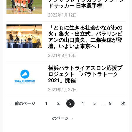
ドサッカー 日本選手権
2022年1月12日
「ともに生きる社会かながわの
火」集火・出立式。パラリンピ
アンの山口貴久、二條実穂が登
壇。いよいよ東京へ！
2021年8月16日
横浜パラトライアスロン応援プ
ロジェクト 「パラトラトーク
2021」開催
2021年4月27日
← 前のページ
1
2
3
4
5
…
8
次
のページ →