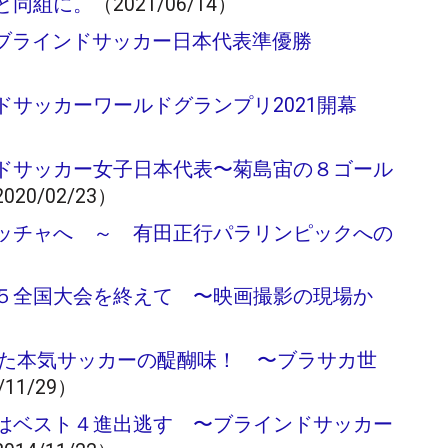
スと同組に。
（2021/06/14）
 ブラインドサッカー日本代表準優勝
サッカーワールドグランプリ2021開幕
ドサッカー女子日本代表〜菊島宙の８ゴール
020/02/23）
ッチャへ ～ 有田正行パラリンピックへの
５全国大会を終えて 〜映画撮影の現場か
観た本気サッカーの醍醐味！ 〜ブラサカ世
/11/29）
はベスト４進出逃す 〜ブラインドサッカー