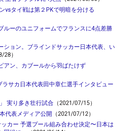
ンvsタイ戦は第２PKで明暗を分ける
ブルーのユニフォームでフランスに4点差勝
ーション。ブラインドサッカー日本代表、い
8/28）
ピアン、カブールから羽ばたけず
～ブラサカ日本代表田中章仁選手インタビュー
」 実り多き壮行試合
（2021/07/15）
日本代表メディア公開
（2021/07/12）
制サッカー 予選プール組み合わせ決定〜日本は