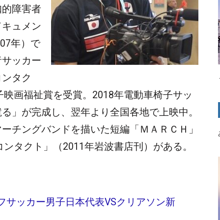
知的障害者
ドキュメン
07年）で
者サッカー
コンタク
子映画福祉賞を受賞。2018年電動車椅子サッ
蹴る」が完成し、翌年より全国各地で上映中。
マーチングバンドを描いた短編「ＭＡＲＣＨ」
コンタクト」（2011年岩波書店刊）がある。
フサッカー男子日本代表VSクリアソン新