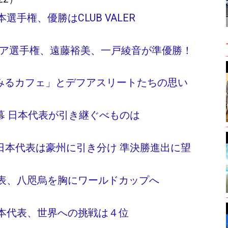
手権、優勝はCLUB VALER
ニア選手権、遠藤裕美、一戸綾音が準優勝！
「みるカフェ」とデフアスリートたちの思い
幕 日本代表が引き継ぐべものは
日本代表は豪州に引き分け 準決勝進出に望
表、八咫烏を胸にワールドカップへ
本代表、世界への挑戦は４位