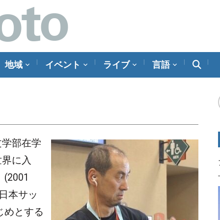
地域
イベント
ライブ
言語
文学部在学
世界に入
2001
(日本サッ
じめとする