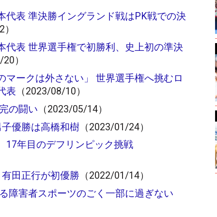
本代表 準決勝イングランド戦はPK戦での決
22）
本代表 世界選手権で初勝利、史上初の準決
8/20）
のマークは外さない」 世界選手権へ挑むロ
代表
（2023/08/10）
未完の闘い
（2023/05/14）
男子優勝は高橋和樹
（2023/01/24）
 17年目のデフリンピック挑戦
 有田正行が初優勝
（2022/01/14）
ある障害者スポーツのごく一部に過ぎない