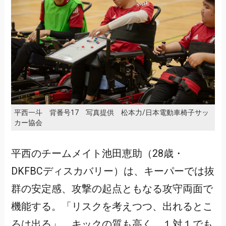
平西一斗 背番号17 写真提供 松本力/日本電動車椅子サッ
カー協会
平西のチームメイト池田恵助（28歳・
DKFBCディスカバリー）は、キーパーでは抜
群の安定感、攻撃の起点ともなる攻守両面で
機能する。「リスクを考えつつ、出れるとこ
ろは出る」。キックの質も高く、１対１でも