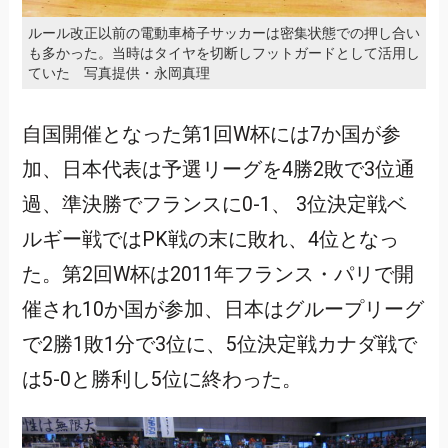
ルール改正以前の電動車椅子サッカーは密集状態での押し合い
も多かった。当時はタイヤを切断しフットガードとして活用し
ていた 写真提供・永岡真理
自国開催となった第1回W杯には7か国が参
加、日本代表は予選リーグを4勝2敗で3位通
過、準決勝でフランスに0-1、 3位決定戦ベ
ルギー戦ではPK戦の末に敗れ、4位となっ
た。第2回W杯は2011年フランス・パリで開
催され10か国が参加、日本はグループリーグ
で2勝1敗1分で3位に、5位決定戦カナダ戦で
は5-0と勝利し5位に終わった。