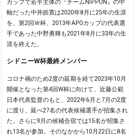
カップで若手主体の『チームNIPPON』の中
軸だった中井皓寛は2020年8月に25年の生涯
を、第2回Ｗ杯、2013年APOカップの代表選
手であった中野勇輝も2021年8月に33年の生
涯を終えた。
シドニーW杯最終メンバー
コロナ禍のため2度の延期を経て2023年10月
開催となった第4回W杯に向けて、近藤公範
日本代表監督のもと、2022年6月と7月の2度
に渡り、延べ27名の代表候補選手が招集され
た。さらに9月の候補合宿では15名が招集さ
れ13名が参加。そのなかから10月22日に8名