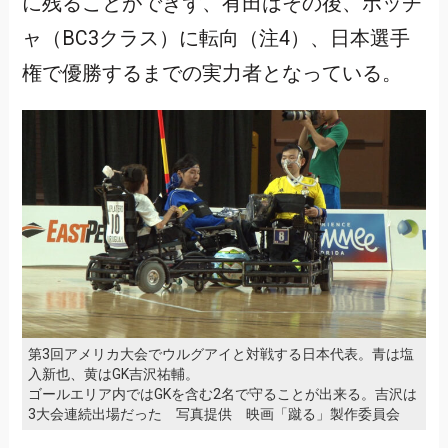
に残ることができず、有田はその後、ボッチ
ャ（BC3クラス）に転向（注4）、日本選手
権で優勝するまでの実力者となっている。
第3回アメリカ大会でウルグアイと対戦する日本代表。青は塩
入新也、黄はGK吉沢祐輔。
ゴールエリア内ではGKを含む2名で守ることが出来る。吉沢は
3大会連続出場だった 写真提供 映画「蹴る」製作委員会