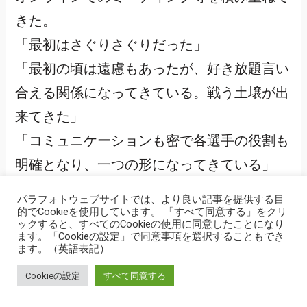
きた。
「最初はさぐりさぐりだった」
「最初の頃は遠慮もあったが、好き放題言い
合える関係になってきている。戦う土壌が出
来てきた」
「コミュニケーションも密で各選手の役割も
明確となり、一つの形になってきている」
などと、選手たちは手応えを感じている。
パラフォトウェブサイトでは、より良い記事を提供する目
前回大会では最終メンバーが発表されてから
的でCookieを使用しています。 「すべて同意する」をクリ
ックすると、すべてのCookieの使用に同意したことになり
大会までの３か月間に一度しか合宿が行え
ます。「Cookieの設定」で同意事項を選択することもでき
ます。（英語表記）
ず、連係を深めるのが難しい面もあった。今
Cookieの設定
すべて同意する
大会では１年前の発表ということもあり、チ