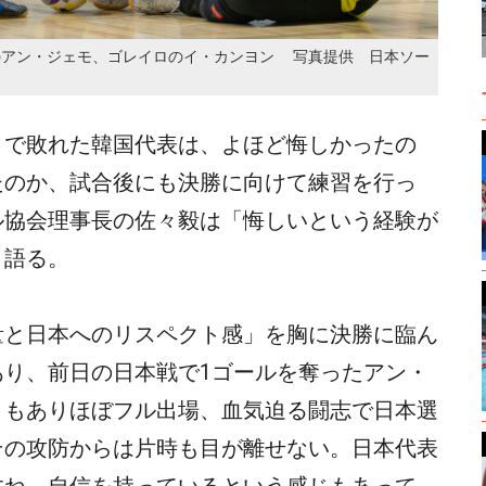
のアン・ジェモ、ゴレイロのイ・カンヨン 写真提供 日本ソー
-1で敗れた韓国代表は、よほど悔しかったの
たのか、試合後にも決勝に向けて練習を行っ
ル協会理事長の佐々毅は「悔しいという経験が
と語る。
量と日本へのリスペクト感」を胸に決勝に臨ん
あり、前日の日本戦で1ゴールを奪ったアン・
さもありほぼフル出場、血気迫る闘志で日本選
その攻防からは片時も目が離せない。日本代表