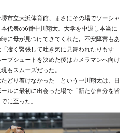
府堺市立大浜体育館、まさにその場でソーシャ
日本代表の6番中川翔太。大学を中退し本当に
の時に母が見つけてきてくれた。不安障害もあ
は「凄く緊張して吐き気に見舞われたりもす
ループシュートを決めた後はカメラマンへ向け
表現もスムーズだった。
はたどり着けなかった」という中川翔太は、日
ボールに最初に出会った場で「新たな自分を皆
までに至った。