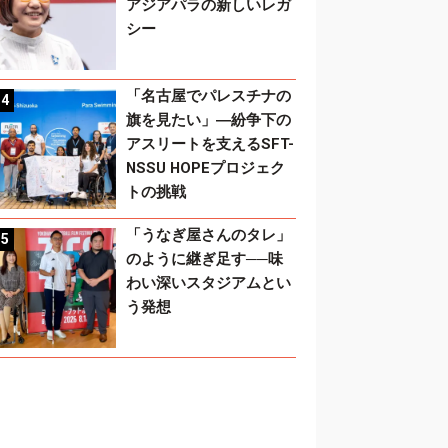
アジアパラの新しいレガ
シー
「名古屋でパレスチナの
旗を見たい」―紛争下の
アスリートを支えるSFT-
NSSU HOPEプロジェク
トの挑戦
「うなぎ屋さんのタレ」
のように継ぎ足す──味
わい深いスタジアムとい
う発想