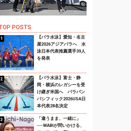
TOP POSTS
【パラ水泳】愛知・名古
屋2026アジアパラへ 水
泳日本代表推薦選手39人
を発表
【パラ水泳】富士・静
岡・横浜のレガシーを受
け継ぎ米国へ パラパン
パシフィック2026USA日
本代表28名決定
「違うまま、一緒に」
──WABIが問いかける、