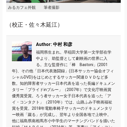
みるカフェ外観 筆者撮影
（校正・佐々木延江）
Author: 中村 和彦
福岡県生まれ。早稲田大学第一文学部在学
中より、助監督として劇映画の世界に入
る。主な監督作に「棒 Bastoni」(2001
年)、その他「日本代表激闘録」(日本サッカー協会オフィ
シャルDVD)をはじめとするサッカー関連ＤＶＤなど多
数。知的障害者サッカー日本代表を追った長編ドキュメン
タリー「プライドinブルー」（2007年）で文化庁映画賞
優秀賞受賞。ろう者サッカー女子日本代表を追った「ア
イ・コンタクト」（2010年）では、山路ふみ子映画福祉
賞を受賞。2018年電動車椅子サッカーのドキュメンタリ
ー映画「蹴る」が完成し、翌年より全国各地で上映中。
他に福島県南相馬市小中学生のマーチングバンドを描いた
短編「ＭＡＲＣＨ」（2016年）等、著書に「アイ・コン