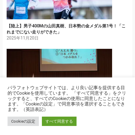
【陸上】男子400Mの山田真樹、日本勢の金メダル第1号！「こ
れまでにない走りができた」
2025年11月20日
パラフォトウェブサイトでは、より良い記事を提供する目
的でCookieを使用しています。 「すべて同意する」をクリ
ックすると、すべてのCookieの使用に同意したことになり
ます。「Cookieの設定」で同意事項を選択することもでき
ます。（英語表記）
【PHOTOレポート】デフリンピック結団式「燃えろ！ALL
Cookieの設定
すべて同意する
JAPAN」出陣！小倉「全力を尽くす」
2025年11月15日