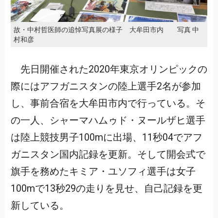
故・中村哲医師の追悼写真展の様子 大牟田市内 写真 中
村和彦
先日開催された2020年東京オリンピックの
際にはアフガニスタンの陸上選手2名が参加
し、事前合宿を大牟田市内で行っている。そ
の一人、シャーマハムゥド・ヌールザヒ選手
は陸上競技男子100mに出場、11秒04でアフ
ガニスタン国内記録を更新。そして開会式で
旗手を務めたキミア・ユソフィ選手は女子
100mで13秒29の走りを見せ、自己記録を更
新している。