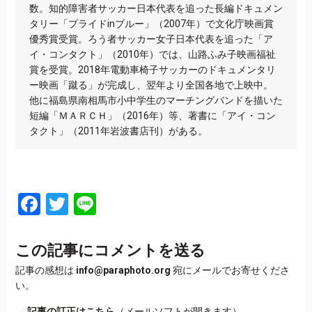
数。知的障害者サッカー日本代表を追った長編ドキュメン
タリー「プライドinブルー」（2007年）で文化庁映画賞
優秀賞受賞。ろう者サッカー女子日本代表を追った「ア
イ・コンタクト」（2010年）では、山路ふみ子映画福祉
賞を受賞。2018年電動車椅子サッカーのドキュメンタリ
ー映画「蹴る」が完成し、翌年より全国各地で上映中。
他に福島県南相馬市小中学生のマーチングバンドを描いた
短編「ＭＡＲＣＨ」（2016年）等、著書に「アイ・コン
タクト」（2011年岩波書店刊）がある。
Facebook
Twitter
Line
この記事にコメントを送る
記事の感想は
info@paraphoto.org
宛にメールでお寄せくださ
い。
→
記事の訂正はこちら
（メールソフトが開きます）