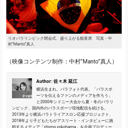
リオパラリンピック閉会式、盛り上がる観客席 写真・中
村”Manto”真人
（映像コンテンツ制作：中村”Manto”真人）
Author: 佐々木 延江
横浜生まれ。パラフォト代表。「パラスポ
ーツを伝えるファンのメディアを作ろう」
と2000年シドニー大会から夏・冬のパラリ
ンピック、国内外のパラスポーツ現地配信を続ける。
2013年より横浜パラトライアスロン応援プロジェクト、
2018年より子どもたちがアスリート・インタビューに挑
戦するメディア「ritomo.yokohama」を企画プロデュー